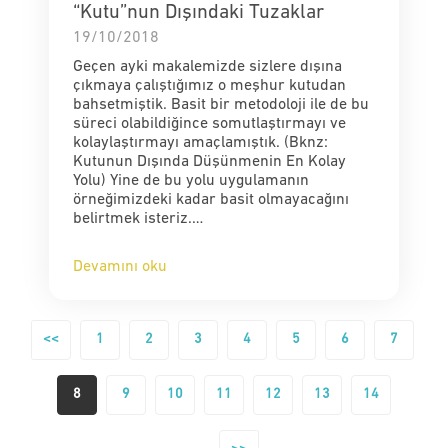
“Kutu”nun Dışındaki Tuzaklar
19/10/2018
Geçen ayki makalemizde sizlere dışına
çıkmaya çalıştığımız o meşhur kutudan
bahsetmiştik. Basit bir metodoloji ile de bu
süreci olabildiğince somutlaştırmayı ve
kolaylaştırmayı amaçlamıştık. (Bknz:
Kutunun Dışında Düşünmenin En Kolay
Yolu) Yine de bu yolu uygulamanın
örneğimizdeki kadar basit olmayacağını
belirtmek isteriz.…
Devamını oku
<<
1
2
3
4
5
6
7
8
9
10
11
12
13
14