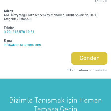
1500 /
0
Adres
AND Kozyatağı Plaza İçerenköy Mahallesi Umut Sokak No:10-12
Ataşehir / İstanbul
Telefon
(+90) 216 570 19 51
E-mail
info@azor-solutions.com
Gönder
*Doldurulması zorunludur
Bizimle Tanışmak için Hemen
Temasa Geçin