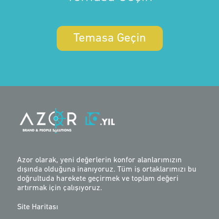
Temasa Geçin
Azor olarak, yeni değerlerin konfor alanlarımızın
dışında olduğuna inanıyoruz. Tüm iş ortaklarımızı bu
doğrultuda harekete geçirmek ve toplam değeri
artırmak için çalışıyoruz.
Site Haritası