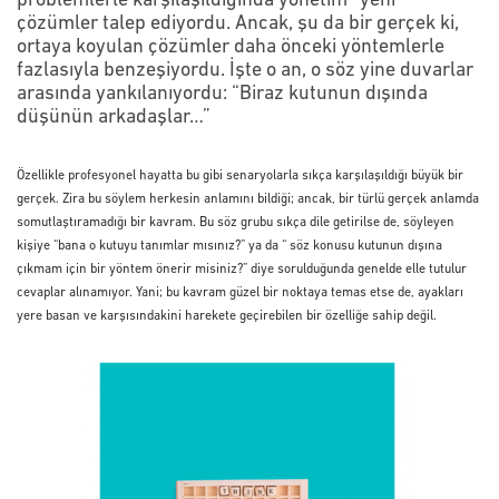
problemlerle karşılaşıldığında yönetim “yeni”
çözümler talep ediyordu. Ancak, şu da bir gerçek ki,
ortaya koyulan çözümler daha önceki yöntemlerle
fazlasıyla benzeşiyordu. İşte o an, o söz yine duvarlar
arasında yankılanıyordu: “Biraz kutunun dışında
düşünün arkadaşlar…”
Özellikle profesyonel hayatta bu gibi senaryolarla sıkça karşılaşıldığı büyük bir
gerçek. Zira bu söylem herkesin anlamını bildiği; ancak, bir türlü gerçek anlamda
somutlaştıramadığı bir kavram. Bu söz grubu sıkça dile getirilse de, söyleyen
kişiye “bana o kutuyu tanımlar mısınız?” ya da “ söz konusu kutunun dışına
çıkmam için bir yöntem önerir misiniz?” diye sorulduğunda genelde elle tutulur
cevaplar alınamıyor. Yani; bu kavram güzel bir noktaya temas etse de, ayakları
yere basan ve karşısındakini harekete geçirebilen bir özelliğe sahip değil.