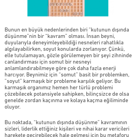
Bunun en büyük nedenlerinden biri “kutunun dışında
düşünme”nin bir “kavram” olması. İnsan beyni,
duyularıyla deneyimleyebildiği nesneleri rahatlıkla
algılayabilirken, soyut konularda zorlanıyor. Çünkü,
elle tutulamayan, gözle görülemeyen bir şeyi zihninde
canlandırması için somut bir nesneyi
anlamlandırabilmeye göre çok daha fazla enerji
harcıyor. Beynimiz için “somut” basit bir problemken,
”soyut” karmaşık bir probleme karşılık geliyor. Bu
karmaşık organımız hemen her türlü problemi
çözebilecek potansiyele sahipken, bilinçsizce de olsa
genelde zordan kaçınma ve kolaya kaçma eğiliminde
oluyor.
Bu noktada, “kutunun dışında düşünme” kavramının
sizleri, liderlik ettiğiniz kişileri ve nihai karar vericileri
harekete geçirebilecek hale gelmesi için bu metaforu