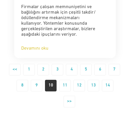
Firmalar çalışan memnuniyetini ve
bağlılığını artırmak için çeşitli takdir/
ödüllendirme mekanizmaları
kullanıyor. Yöntemler konusunda
gerçekleştirilen araştırmalar, bizlere
aşağıdaki ipuçlarını veriyor.
Devamını oku
<<
1
2
3
4
5
6
7
8
9
10
11
12
13
14
>>