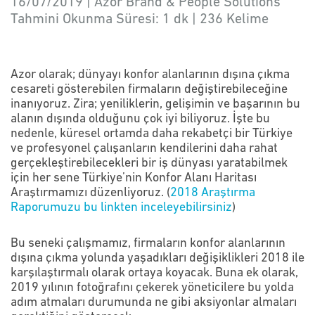
16/07/2019 | Azor Brand & People Solutions
Tahmini Okunma Süresi:
1 dk
|
236
Kelime
Azor olarak; dünyayı konfor alanlarının dışına çıkma
cesareti gösterebilen firmaların değiştirebileceğine
inanıyoruz. Zira; yeniliklerin, gelişimin ve başarının bu
alanın dışında olduğunu çok iyi biliyoruz. İşte bu
nedenle, küresel ortamda daha rekabetçi bir Türkiye
ve profesyonel çalışanların kendilerini daha rahat
gerçekleştirebilecekleri bir iş dünyası yaratabilmek
için her sene Türkiye’nin Konfor Alanı Haritası
Araştırmamızı düzenliyoruz. (
2018 Araştırma
Raporumuzu bu linkten inceleyebilirsiniz
)
Bu seneki çalışmamız, firmaların konfor alanlarının
dışına çıkma yolunda yaşadıkları değişiklikleri 2018 ile
karşılaştırmalı olarak ortaya koyacak. Buna ek olarak,
2019 yılının fotoğrafını çekerek yöneticilere bu yolda
adım atmaları durumunda ne gibi aksiyonlar almaları